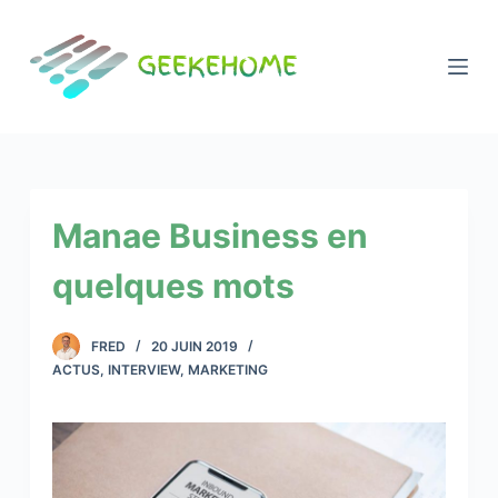
P
a
s
s
e
r
a
Manae Business en
u
c
quelques mots
o
n
t
FRED
20 JUIN 2019
e
ACTUS
,
INTERVIEW
,
MARKETING
n
u