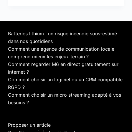
jeu
vidéo
:
Floating
Batteries lithium : un risque incendie sous-estimé
Water
dans nos quotidiens
Car
Driving
Comment une agence de communication locale
Simulator
comprend mieux les enjeux terrain ?
–
Comment regarder M6 en direct gratuitement sur
Beach
internet ?
racing
Comment choisir un logiciel ou un CRM compatible
RGPD ?
Comment choisir un micro streaming adapté à vos
besoins ?
Proposer un article