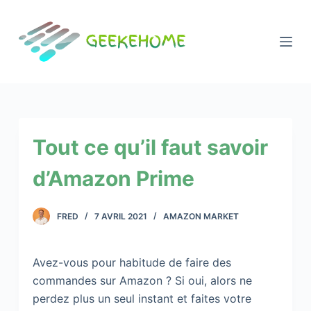
P
a
s
s
e
r
a
Tout ce qu’il faut savoir
u
c
d’Amazon Prime
o
n
t
FRED
7 AVRIL 2021
AMAZON MARKET
e
n
Avez-vous pour habitude de faire des
u
commandes sur Amazon ? Si oui, alors ne
perdez plus un seul instant et faites votre